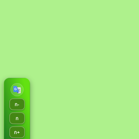
ก-
ก
ก+